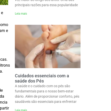
principais razões para essa popularidade
 e
Leia mais
 como
nam e
icas.
étrons
a.
Cuidados essenciais com a
saúde dos Pés
A saúde e o cuidado com os pés são
de
fundamentais para o nosso bem-estar
ada
diário. Além de proporcionar conforto, pés
saudáveis são essenciais para enfrentar
ência
partir
Leia mais