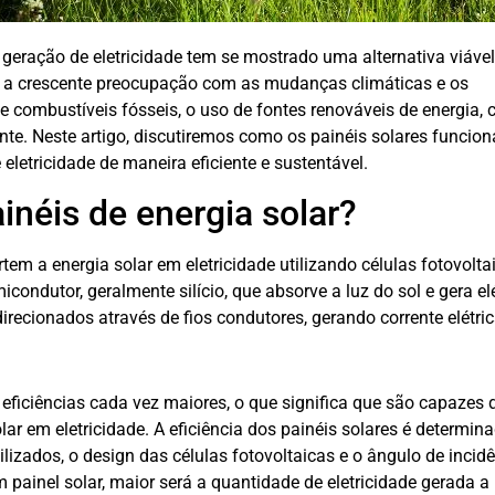
a geração de eletricidade tem se mostrado uma alternativa viável
 a crescente preocupação com as mudanças climáticas e os
combustíveis fósseis, o uso de fontes renováveis de energia,
nte. Neste artigo, discutiremos como os painéis solares funcio
letricidade de maneira eficiente e sustentável.
néis de energia solar?
tem a energia solar em eletricidade utilizando células fotovolta
ondutor, geralmente silício, que absorve a luz do sol e gera el
direcionados através de fios condutores, gerando corrente elétric
eficiências cada vez maiores, o que significa que são capazes 
ar em eletricidade. A eficiência dos painéis solares é determin
lizados, o design das células fotovoltaicas e o ângulo de incid
 painel solar, maior será a quantidade de eletricidade gerada a 