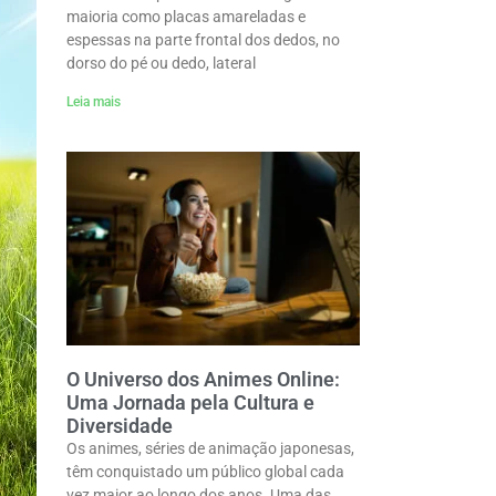
maioria como placas amareladas e
espessas na parte frontal dos dedos, no
dorso do pé ou dedo, lateral
Leia mais
O Universo dos Animes Online:
Uma Jornada pela Cultura e
Diversidade
Os animes, séries de animação japonesas,
têm conquistado um público global cada
vez maior ao longo dos anos. Uma das