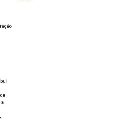
eração
ibui
 de
 a
,