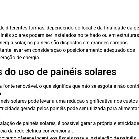
 de diferentes formas, dependendo do local e da finalidade da g
ainéis solares podem ser instalados no telhado ou em estruturas
ergia solar, os painéis são dispostos em grandes campos,
rtante levar em consideração o posicionamento adequado dos
geração de energia.
 do uso de painéis solares
 fonte renovável, o que significa que não se esgota e não contr
a.
néis solares pode levar a uma redução significativa nos custos
tricidade gerada pelos painéis pode ser utilizada para alimentar
.
lação de painéis solares, é possível gerar a própria eletricidade
ia da rede elétrica convencional.
overno oferece incentivos fiscais para a instalação de painéis