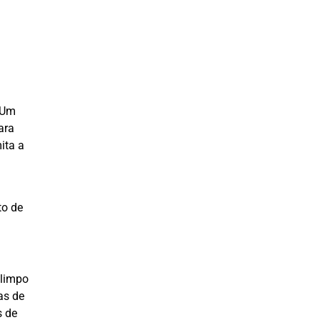
. Um
ara
ita a
to de
 limpo
as de
s de