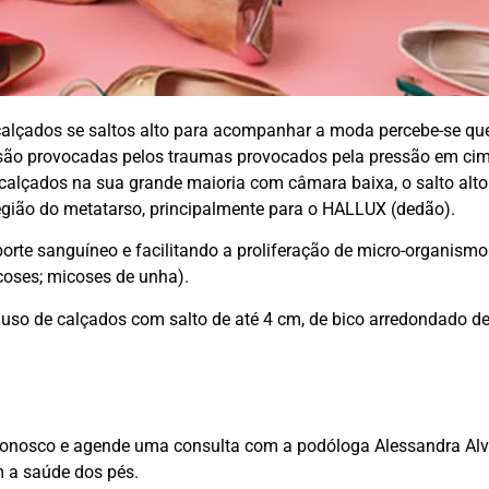
alçados se saltos alto para acompanhar a moda percebe-se qu
 são provocadas pelos traumas provocados pela pressão em ci
o calçados na sua grande maioria com câmara baixa, o salto alto
egião do metatarso, principalmente para o HALLUX (dedão).
orte sanguíneo e facilitando a proliferação de micro-organismo
coses; micoses de unha).
uso de calçados com salto de até 4 cm, de bico arredondado d
 conosco e agende uma consulta com a podóloga Alessandra Alv
m a saúde dos pés.