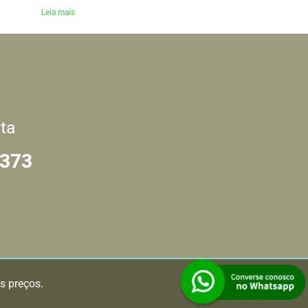
Leia mais
ta
7373
os preços.