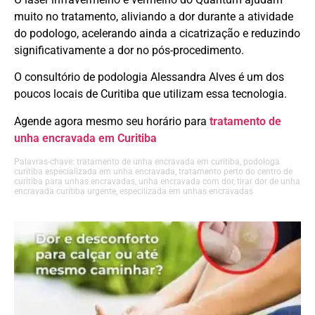
muito no tratamento, aliviando a dor durante a atividade
do podologo, acelerando ainda a cicatrização e reduzindo
significativamente a dor no pós-procedimento.
O consultório de podologia Alessandra Alves é um dos
poucos locais de Curitiba que utilizam essa tecnologia.
Agende agora mesmo seu horário para
tratamento de
unha encravada em Curitiba
Palavras-chave: tratamento de unha encravada em curitiba, podologa
curitiba especializada em unha encravada, tratamento perto do centro de
curitiba para unhas encravadas, unha encravada com dor, tirar dor de unha
encravada curitiba urgente, especilizada em unhas encravadas